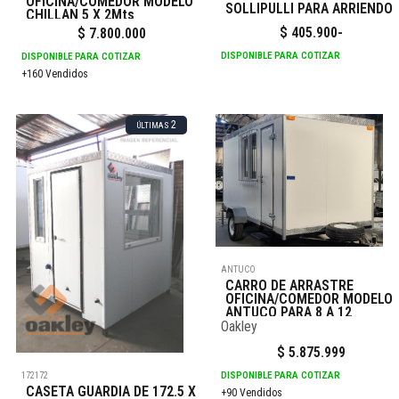
OFICINA/COMEDOR MODELO
SOLLIPULLI PARA ARRIENDO
CHILLAN 5 X 2Mts
$
405.900
-
$
7.800.000
DISPONIBLE PARA COTIZAR
DISPONIBLE PARA COTIZAR
+160 Vendidos
2
ÚLTIMAS
ANTUCO
CARRO DE ARRASTRE
OFICINA/COMEDOR MODELO
ANTUCO PARA 8 A 12
PERSONAS 4X2
Oakley
$
5.875.999
DISPONIBLE PARA COTIZAR
172172
CASETA GUARDIA DE 172.5 X
+90 Vendidos