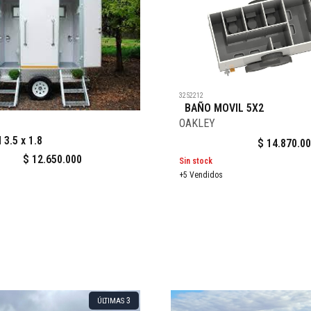
3252212
BAÑO MOVIL 5X2
OAKLEY
 3.5 x 1.8
$
14.870.0
$
12.650.000
Sin stock
+5 Vendidos
3
ÚLTIMAS