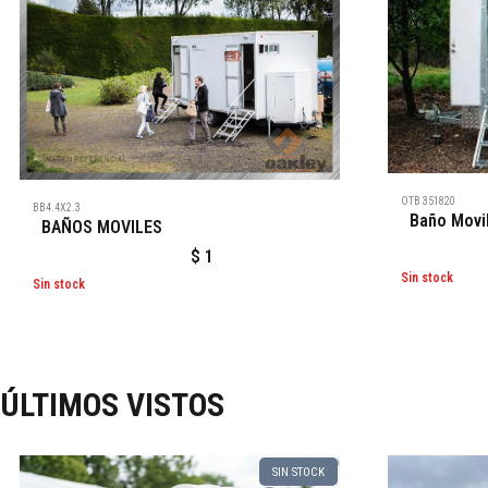
OTB 351820
BB4.4X2.3
Baño Movil
BAÑOS MOVILES
$
1
Sin stock
Sin stock
ÚLTIMOS VISTOS
SIN STOCK