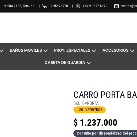
0
-
Ercilla 2122, Temuco
|
9 95976970
|
ventas@es
+56 9 9597 6970
|
BAÑOS MOVILES
PROY. ESPECIALES
ACCESORIOS
CASETA DE GUARDIA
CARRO PORTA BAÑ
SKU:
OVPORTA
+20 VENDIDOS
$
1.237.000
Consulte por disponibilidad del prod