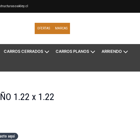
tructurasoakley.cl
OFERTAS
MARCAS
CARROS CERRADOS
CARROS PLANOS
ARRIENDO
O 1.22 x 1.22
ucto aquí