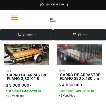
+56 9 9597 6970
|
CARROS PLANOS
Ordenar
Filtrar
38X18
CRPL
CARRO DE ARRASTRE
CARRO DE ARRASTRE
PLANO 380 X 180 cm
PLANO 3,30 X 1,8
$
4.056.000
-
$
3.000.000
-
DISPONIBLE PARA COTIZAR
DISPONIBLE PARA COTIZAR
+5 Vendidos
+30 Vendidos