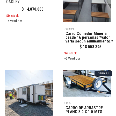
OAKLEY
$
14.870.000
Sin stock
+5 Vendidos
75210240
Carro Comedor Mineria
desde 16 personas *valor
varía segun equipamiento.*
$
18.558.395
Sin stock
+5 Vendidos
3
ÚLTIMAS
3X1.5
CARRO DE ARRASTRE
PLANO 3.0 X 1.5 MTS.