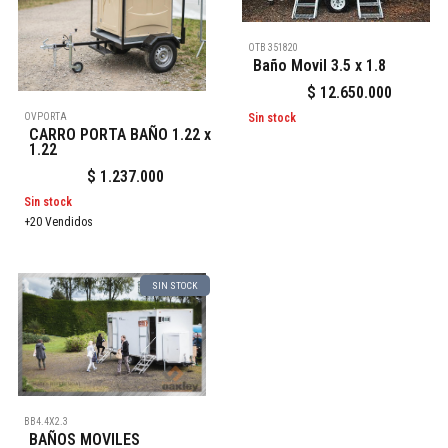
OTB 351820
Baño Movil 3.5 x 1.8
$
12.650.000
OVPORTA
Sin stock
CARRO PORTA BAÑO 1.22 x
1.22
$
1.237.000
Sin stock
+20 Vendidos
SIN STOCK
BB4.4X2.3
BAÑOS MOVILES