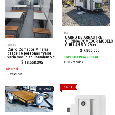
5X2
CARRO DE ARRASTRE
OFICINA/COMEDOR MODELO
CHILLAN 5 X 2Mts
75210240
Carro Comedor Mineria
$
7.800.000
desde 16 personas *valor
varía segun equipamiento.*
DISPONIBLE PARA COTIZAR
$
18.558.395
+160 Vendidos
Sin stock
+5 Vendidos
5
%
OFF
3
ÚLTIMAS