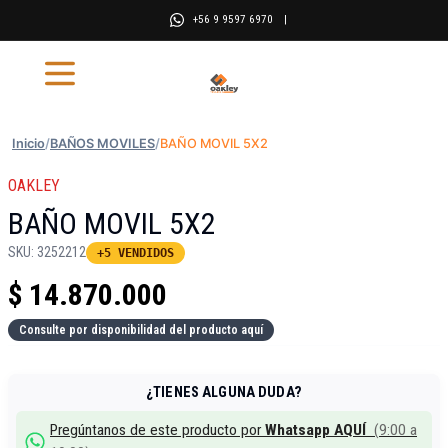
+56 9 9597 6970
|
Inicio
/
BAÑOS MOVILES
/
BAÑO MOVIL 5X2
OAKLEY
BAÑO MOVIL 5X2
SKU:
3252212
+5 VENDIDOS
$
14.870.000
Consulte por disponibilidad del producto aquí
¿TIENES ALGUNA DUDA?
Pregúntanos de este producto por
Whatsapp AQUÍ
(
9:00 a