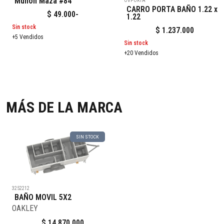
Muñon Maza #84
OVPORTA
CARRO PORTA BAÑO 1.22 x
$
49.000
-
1.22
Sin stock
$
1.237.000
+5 Vendidos
Sin stock
+20 Vendidos
MÁS DE LA MARCA
SIN STOCK
3252212
BAÑO MOVIL 5X2
OAKLEY
$
14.870.000