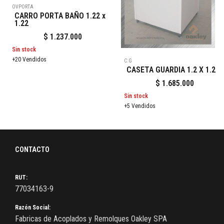
OVPORTA
CARRO PORTA BAÑO 1.22 x
1.22
$
1.237.000
Sin stock
+20 Vendidos
C.G
CASETA GUARDIA 1.2 X 1.2
$
1.685.000
Sin stock
+5 Vendidos
CONTACTO
RUT:
77034163-9
Razón Social:
Fabricas de Acoplados y Remolques Oakley SPA