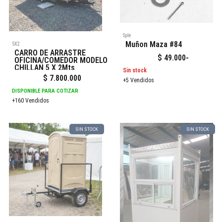
Sple
Muñon Maza #84
5X2
CARRO DE ARRASTRE
$
49.000
-
OFICINA/COMEDOR MODELO
CHILLAN 5 X 2Mts
Sin stock
$
7.800.000
+5 Vendidos
DISPONIBLE PARA COTIZAR
+160 Vendidos
SIN STOCK
SIN STOCK