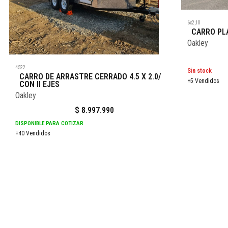
6x2,10
CARRO PLA
Oakley
4522
Sin stock
CARRO DE ARRASTRE CERRADO 4.5 X 2.0/
+5 Vendidos
CON II EJES
Oakley
$
8.997.990
DISPONIBLE PARA COTIZAR
+40 Vendidos