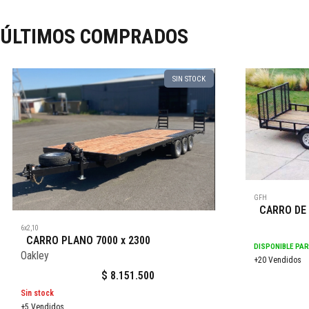
ÚLTIMOS COMPRADOS
SIN STOCK
GFH
CARRO DE 
6x2,10
CARRO PLANO 7000 x 2300
DISPONIBLE PA
Oakley
+20 Vendidos
$
8.151.500
Sin stock
+5 Vendidos