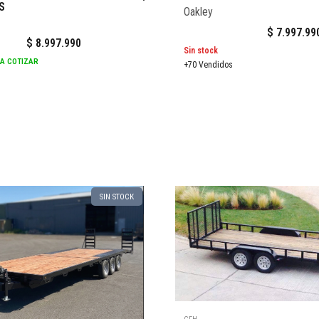
S
Oakley
$
7.997.99
$
8.997.990
Sin stock
RA COTIZAR
+70 Vendidos
SIN STOCK