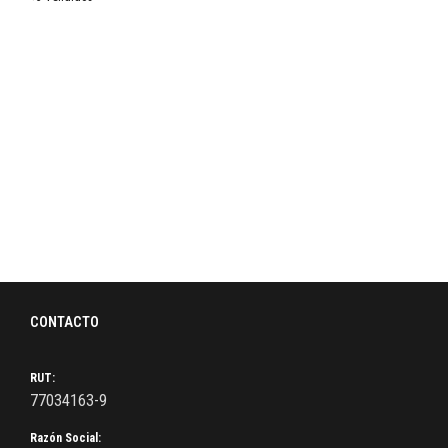
CONTACTO
RUT:
77034163-9
Razón Social: