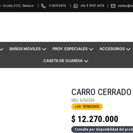
0
-
Ercilla 2122, Temuco
|
9 95976970
|
ventas@es
+56 9 9597 6970
|
BAÑOS MOVILES
PROY. ESPECIALES
ACCESORIOS
CASETA DE GUARDIA
V
CARRO CERRADO 
SKU:
6250200
+20 VENDIDOS
$
12.270.000
Consulte por disponibilidad del prod