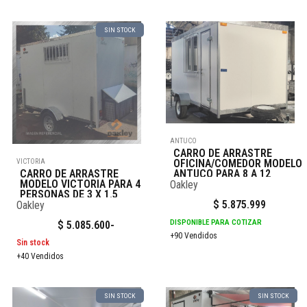
SIN STOCK
ANTUCO
CARRO DE ARRASTRE
OFICINA/COMEDOR MODELO
VICTORIA
ANTUCO PARA 8 A 12
CARRO DE ARRASTRE
PERSONAS 4X2
MODELO VICTORIA PARA 4
Oakley
PERSONAS DE 3 X 1.5
$
5.875.999
Oakley
DISPONIBLE PARA COTIZAR
$
5.085.600
-
+90 Vendidos
Sin stock
+40 Vendidos
SIN STOCK
SIN STOCK