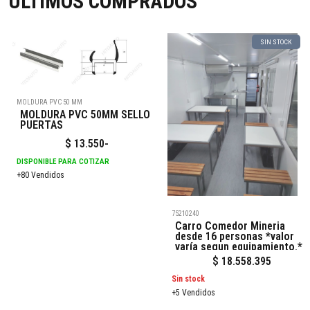
ÚLTIMOS COMPRADOS
SIN STOCK
MOLDURA PVC 50 MM
MOLDURA PVC 50MM SELLO
PUERTAS
$
13.550
-
DISPONIBLE PARA COTIZAR
+80 Vendidos
75210240
Carro Comedor Mineria
desde 16 personas *valor
varía segun equipamiento.*
$
18.558.395
Sin stock
+5 Vendidos