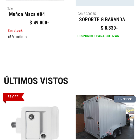
Sple
Muñon Maza #84
RANACC0075
SOPORTE G BARANDA
$
49.000
-
$
8.330
-
Sin stock
DISPONIBLE PARA COTIZAR
+5 Vendidos
ÚLTIMOS VISTOS
5
%
OFF
SIN STOCK