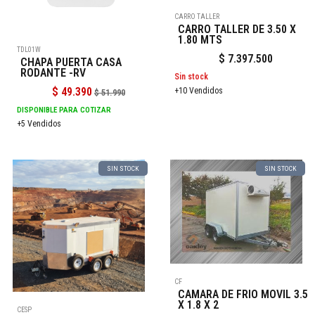
CARRO TALLER
CARRO TALLER DE 3.50 X
1.80 MTS
TDL01W
$
7.397.500
CHAPA PUERTA CASA
RODANTE -RV
Sin stock
$
49.390
+10 Vendidos
$
51.990
DISPONIBLE PARA COTIZAR
+5 Vendidos
SIN STOCK
SIN STOCK
CF
CAMARA DE FRIO MOVIL 3.5
X 1.8 X 2
CESP