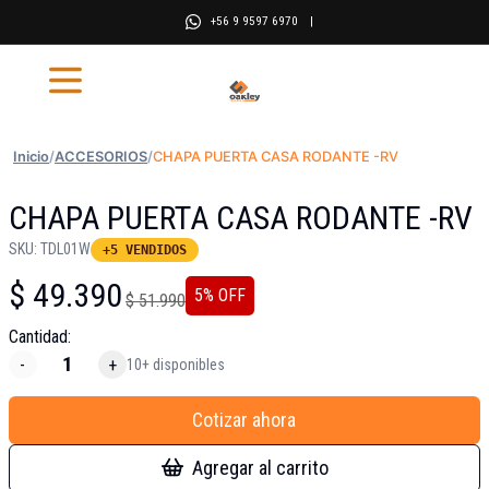
+56 9 9597 6970
|
Inicio
/
ACCESORIOS
/
CHAPA PUERTA CASA RODANTE -RV
CHAPA PUERTA CASA RODANTE -RV
SKU:
TDL01W
+5 VENDIDOS
$
49.390
5
% OFF
$
51.990
Cantidad:
-
+
10+ disponibles
Cotizar ahora
Agregar al carrito