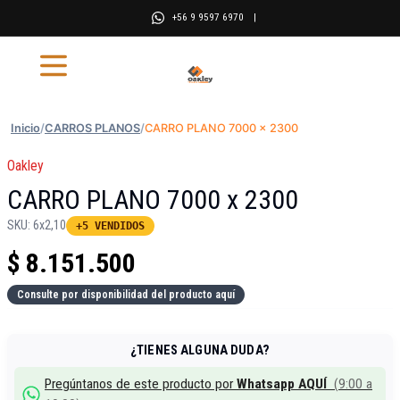
+56 9 9597 6970
|
Inicio
/
CARROS PLANOS
/
CARRO PLANO 7000 x 2300
Oakley
CARRO PLANO 7000 x 2300
SKU:
6x2,10
+5 VENDIDOS
$
8.151.500
Consulte por disponibilidad del producto aquí
¿TIENES ALGUNA DUDA?
Pregúntanos de este producto por
Whatsapp AQUÍ
(
9:00 a