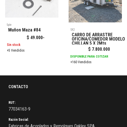
Sple
Muñon Maza #84
5X2
CARRO DE ARRASTRE
$
49.000
-
OFICINA/COMEDOR MODELO
CHILLAN 5 X 2Mts
Sin stock
$
7.800.000
+5 Vendidos
DISPONIBLE PARA COTIZAR
+160 Vendidos
CONTACTO
RUT:
77034163-9
Razón Social:
Fabricas de Acoplados y Remolques Oakley SPA