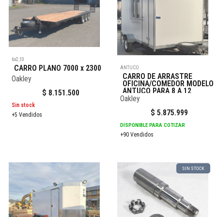
6x2,10
CARRO PLANO 7000 x 2300
ANTUCO
CARRO DE ARRASTRE
Oakley
OFICINA/COMEDOR MODELO
ANTUCO PARA 8 A 12
$
8.151.500
PERSONAS 4X2
Oakley
Sin stock
$
5.875.999
+5 Vendidos
DISPONIBLE PARA COTIZAR
+90 Vendidos
SIN STOCK