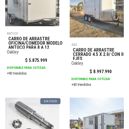
ANTUCO
CARRO DE ARRASTRE
OFICINA/COMEDOR MODELO
4522
ANTUCO PARA 8 A 12
CARRO DE ARRASTRE
PERSONAS 4X2
Oakley
CERRADO 4.5 X 2.0/ CON II
EJES
$
5.875.999
Oakley
DISPONIBLE PARA COTIZAR
$
8.997.990
+90 Vendidos
DISPONIBLE PARA COTIZAR
+40 Vendidos
SIN STOCK