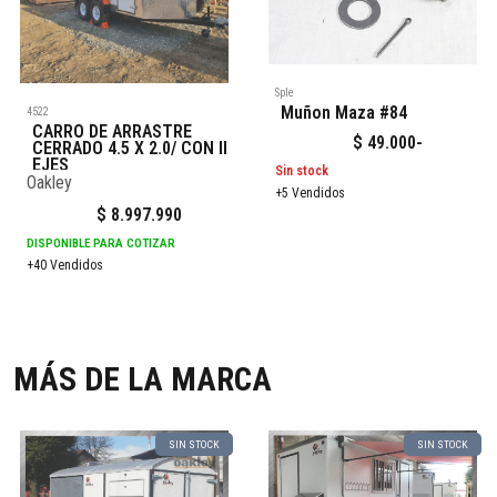
Sple
Muñon Maza #84
4522
CARRO DE ARRASTRE
$
49.000
-
CERRADO 4.5 X 2.0/ CON II
EJES
Sin stock
Oakley
+5 Vendidos
$
8.997.990
DISPONIBLE PARA COTIZAR
+40 Vendidos
MÁS DE LA MARCA
SIN STOCK
SIN STOCK