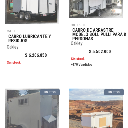
SOLLIPULLI
CARRO DE ARRASTRE
CRLUB
MODELO SOLLIPULLI PARA 8
CARRO LUBRICANTE Y
PERSONAS
RESIDUOS
Oakley
Oakley
$
5.502.000
$
6.206.850
Sin stock
Sin stock
+170 Vendidos
SIN STOCK
SIN STOCK